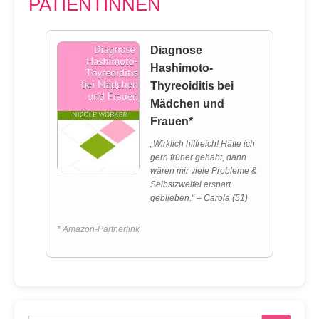
PATIENTINNEN
Diagnose
Hashimoto-
Thyreoiditis bei
Mädchen und
Frauen*
„Wirklich hilfreich! Hätte ich
gern früher gehabt, dann
wären mir viele Probleme &
Selbstzweifel erspart
geblieben.“ – Carola (51)
* Amazon-Partnerlink