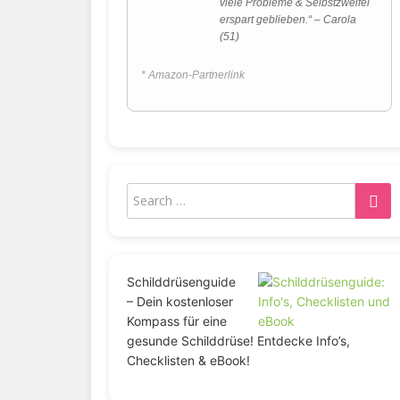
viele Probleme & Selbstzweifel
erspart geblieben.“ – Carola
(51)
* Amazon-Partnerlink
Schilddrüsenguide
– Dein kostenloser
Kompass für eine
gesunde Schilddrüse! Entdecke Info’s,
Checklisten & eBook!