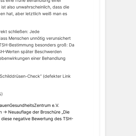
ass eine frühe Behandlung einer
 ist also unwahrscheinlich, dass die
 hat, aber letztlich weiß man es
ekt schließen: Jede
dass Menschen unnötig verunsichert
r TSH-Bestimmung besonders groß: Da
 TSH-Werten später Beschwerden
ebenwirkungen einer Behandlung
childdrüsen-Check“ (defekter Link
5)
FrauenGesundheitsZentrum e.V.
en →
Neuauflage der Broschüre „Die
diese negative Bewertung des TSH-