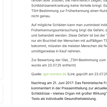
fanden aber Studien, die mehrheitlich zeigen, d
Schilddrüsenerkrankung keine Vorteile bringt. Es
TSH-Bestimmung zur Früherkennung einen Nutzen
nicht genau.
Auf mögliche Schäden kann man zumindest indir
Früherkennungsuntersuchung birgt die Gefahr, 
und behandelt werden. Diese Gefahr ist bei de
nur ein Bruchteil der Menschen mit auffälligen
bekommt, müssten die meisten Menschen die N
unnötigerweise in Kauf nehmen.
Zur Bewertung der IGeL „TSH-Bestimmung zum S
wurde am 23.07.25 entfernt)
Quelle:
igel-monitor.de
(Link geprüft am 23.07.2
Nachtrag am 21. Juni 2017: Das Feministische 
kommentiert in der Pressemitteilung zur aktuell
Schilddrüse – kleines Organ mit großer Wirkung“
Tests als individuelle Gesundheitsleistung.