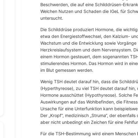
Beschwerden, die auf eine Schilddrüsen-Erkra
Welchen Nutzen und Schaden die IGeL für Schwa
untersucht.
Die Schilddrüse produziert Hormone, die wichti
etwa den Energiestoffwechsel, den Kalzium- un
Wachstum und die Entwicklung sowie Vorgänge i
Herzkreislaufsystem und dem Nervensystem. Die
einem Hormon gesteuert, dem sogenannten TSH.
stimulierendes Hormon. Das Hormon wird in eine
im Blut gemessen werden.
Wenig TSH deutet darauf hin, dass die Schilddr
(Hyperthyreose), zu viel TSH deutet darauf hin,
Hormone ausschüttet (Hypothyreose). Solche Fe
Auswirkungen auf das Wohlbefinden, die Fitness
Ursache für eine Unterfunktion kann beispielswe
Der „Kropf“, medizinisch „Struma“, der ebenfall
aber nicht unbedingt ein Zeichen für eine Fehlfu
Für die TSH-Bestimmung wird einem Menschen 