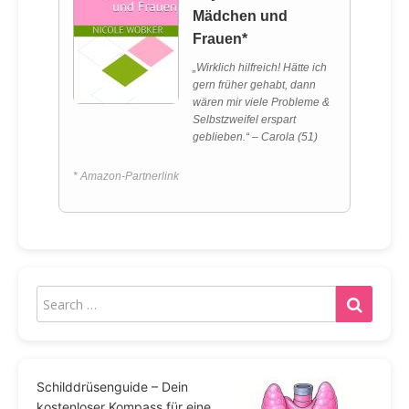
Mädchen und
Frauen*
„Wirklich hilfreich! Hätte ich
gern früher gehabt, dann
wären mir viele Probleme &
Selbstzweifel erspart
geblieben.“ – Carola (51)
* Amazon-Partnerlink
Schilddrüsenguide – Dein
kostenloser Kompass für eine