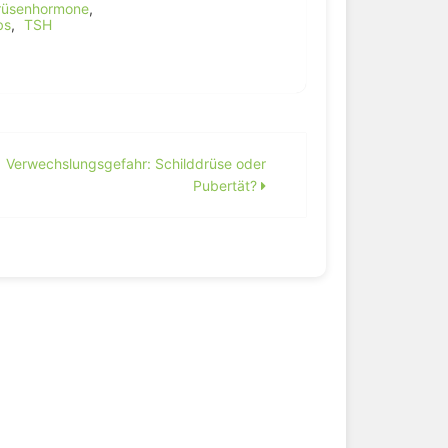
rüsenhormone
,
bs
,
TSH
Verwechslungsgefahr: Schilddrüse oder
Pubertät?