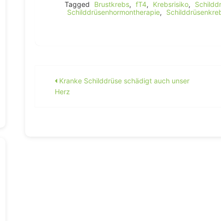
Tagged
Brustkrebs
,
fT4
,
Krebsrisiko
,
Schildd
Schilddrüsenhormontherapie
,
Schilddrüsenkre
Beitragsnavigation
Kranke Schilddrüse schädigt auch unser
Herz