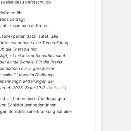
lsweise dazu geforscht, ob
isiko erhöht
rebs beiträgt
häuft zusammen auftreten
üsenexperten dazu lautet:
„Die
ilddrüsenhormone eine Tumorbildung
Ob die Therapie mit
, ist mit letzter Sicherheit nicht
er einige Signale. Für die Praxis
senhormon nur in gesicherter
n sollte.“ (Joachim Feldkamp
ammenhang?, Mitteilungen der
erheft 2023, Seite 29 ff,
Direktlink
)
end ist, haben diese Überlegungen
g von SchilddrüsenpatientInnen
igen Schilddrüsenerkrankung auf eine