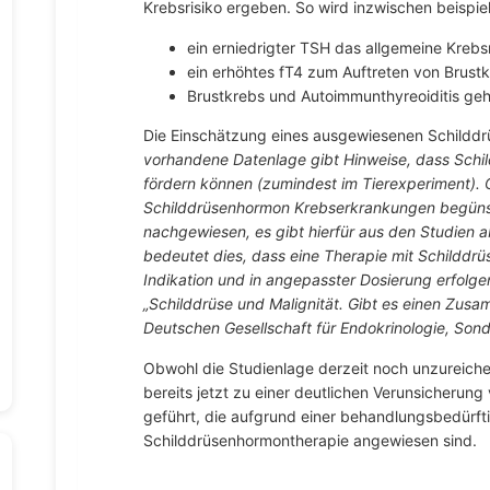
Krebsrisiko ergeben. So wird inzwischen beispie
ein erniedrigter TSH das allgemeine Krebsr
ein erhöhtes fT4 zum Auftreten von Brustk
Brustkrebs und Autoimmunthyreoiditis ge
Die Einschätzung eines ausgewiesenen Schilddr
vorhandene Datenlage gibt Hinweise, dass Sch
fördern können (zumindest im Tierexperiment). 
Schilddrüsenhormon Krebserkrankungen begünstigt
nachgewiesen, es gibt hierfür aus den Studien ab
bedeutet dies, dass eine Therapie mit Schilddrü
Indikation und in angepasster Dosierung erfolge
„Schilddrüse und Malignität. Gibt es einen Zus
Deutschen Gesellschaft für Endokrinologie, Sond
Obwohl die Studienlage derzeit noch unzureich
bereits jetzt zu einer deutlichen Verunsicherun
geführt, die aufgrund einer behandlungsbedürft
Schilddrüsenhormontherapie angewiesen sind.