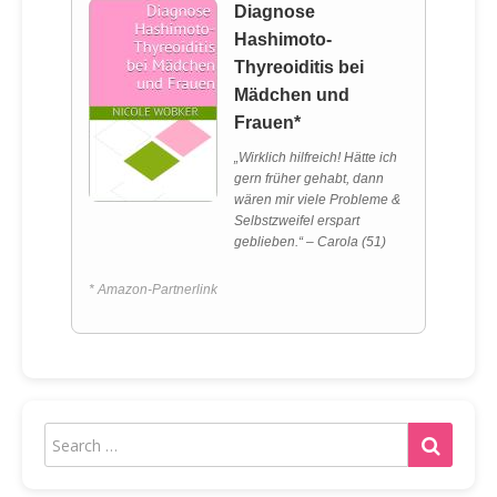
Diagnose
Hashimoto-
Thyreoiditis bei
Mädchen und
Frauen*
„Wirklich hilfreich! Hätte ich
gern früher gehabt, dann
wären mir viele Probleme &
Selbstzweifel erspart
geblieben.“ – Carola (51)
* Amazon-Partnerlink