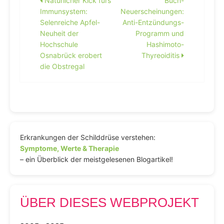
Beitragsnavigation
Natürlicher Kick fürs
Buch-
Immunsystem:
Neuerscheinungen:
Selenreiche Apfel-
Anti-Entzündungs-
Neuheit der
Programm und
Hochschule
Hashimoto-
Osnabrück erobert
Thyreoiditis
die Obstregal
Erkrankungen der Schilddrüse verstehen:
Symptome, Werte & Therapie
– ein Überblick der meistgelesenen Blogartikel!
ÜBER DIESES WEBPROJEKT