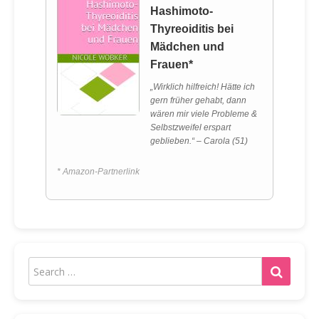
Hashimoto-
Thyreoiditis bei
Mädchen und
Frauen*
„Wirklich hilfreich! Hätte ich
gern früher gehabt, dann
wären mir viele Probleme &
Selbstzweifel erspart
geblieben.“ – Carola (51)
* Amazon-Partnerlink