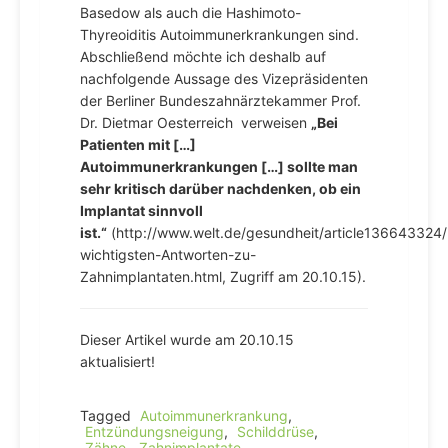
Basedow als auch die Hashimoto-
Thyreoiditis Autoimmunerkrankungen sind.
Abschließend möchte ich deshalb auf
nachfolgende Aussage des Vizepräsidenten
der Berliner Bundeszahnärztekammer Prof.
Dr. Dietmar Oesterreich verweisen
„Bei
Patienten mit […]
Autoimmunerkrankungen […] sollte man
sehr kritisch darüber nachdenken, ob ein
Implantat sinnvoll
ist.“
(http://www.welt.de/gesundheit/article136643324/
wichtigsten-Antworten-zu-
Zahnimplantaten.html, Zugriff am 20.10.15).
Dieser Artikel wurde am 20.10.15
aktualisiert!
Tagged
Autoimmunerkrankung
,
Entzündungsneigung
,
Schilddrüse
,
Zähne
,
Zahnimplantate