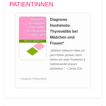
PATIENTINNEN
Diagnose
Hashimoto-
Thyreoiditis bei
Mädchen und
Frauen*
„Wirklich hilfreich! Hätte ich
gern früher gehabt, dann
wären mir viele Probleme &
Selbstzweifel erspart
geblieben.“ – Carola (51)
* Amazon-Partnerlink