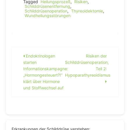
Tagged
Heilungsprozeß
,
Risiken
,
Schilddrüsenentfernung
,
Schilddrüsenoperation
,
Thyreoidektomie
,
Wundheilungsstörungen
Beitragsnavigation
Endokrinologen
Risiken der
starten
Schilddrüsenoperation,
Informationskampagne:
Teil 2:
„Hormongesteuert?!“
Hypoparathyreoidismus
klärt über Hormone
und Stoffwechsel auf
Erkrankungen der Schilddrüse verstehen: