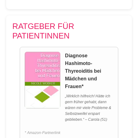
RATGEBER FÜR
PATIENTINNEN
Diagnose
Hashimoto-
Thyreoiditis bei
Mädchen und
Frauen*
„Wirklich hilfreich! Hätte ich
gern früher gehabt, dann
wären mir viele Probleme &
Selbstzweifel erspart
geblieben.“ – Carola (51)
* Amazon-Partnerlink