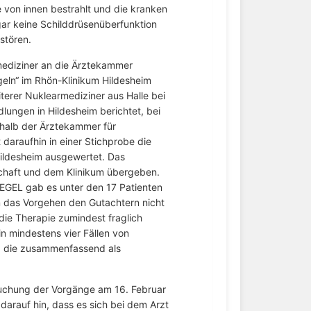
e von innen bestrahlt und die kranken
gar keine Schilddrüsenüberfunktion
stören.
mediziner an die Ärztekammer
ln“ im Rhön-Klinikum Hildesheim
iterer Nuklearmediziner aus Halle bei
ungen in Hildesheim berichtet, bei
erhalb der Ärztekammer für
 daraufhin in einer Stichprobe die
Hildesheim ausgewertet. Das
haft und dem Klinikum übergeben.
GEL gab es unter den 17 Patienten
 dem das Vorgehen den Gutachtern nicht
 die Therapie zumindest fraglich
in mindestens vier Fällen von
, die zusammenfassend als
suchung der Vorgänge am 16. Februar
darauf hin, dass es sich bei dem Arzt