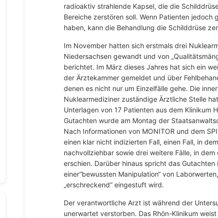
radioaktiv strahlende Kapsel, die die Schilddrüs
Bereiche zerstören soll. Wenn Patienten jedoch 
haben, kann die Behandlung die Schilddrüse zer
Im November hatten sich erstmals drei Nuklear
Niedersachsen gewandt und von „Qualitätsmänge
berichtet. Im März dieses Jahres hat sich ein we
der Ärztekammer gemeldet und über Fehlbehandl
denen es nicht nur um Einzelfälle gehe. Die inn
Nuklearmediziner zuständige Ärztliche Stelle hat
Unterlagen von 17 Patienten aus dem Klinikum 
Gutachten wurde am Montag der Staatsanwaltsc
Nach Informationen von MONITOR und dem SPIE
einen klar nicht indizierten Fall, einen Fall, in
nachvollziehbar sowie drei weitere Fälle, in dem
erschien. Darüber hinaus spricht das Gutachten 
einer“bewussten Manipulation“ von Laborwerten
„erschreckend“ eingestuft wird.
Der verantwortliche Arzt ist während der Unter
unerwartet verstorben. Das Rhön-Klinikum weist 