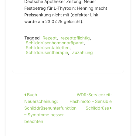
Deutsche Apotheker Zeitung: Neuer
Festbetrag für L-Thyroxin: Henning macht
Preissenkung nicht mit (defekter Link
wurde am 23.07.25 gelöscht).
Tagged
Rezept
,
rezeptpflichtig
,
Schilddrüsenhormonpräparat
,
Schilddrüsentabletten
,
Schilddrüsentherapie
,
Zuzahlung
Beitragsnavigation
Buch-
WDR-Servicezeit:
Neuerscheinung:
Hashimoto – Sensible
Schilddrüsenunterfunktion
Schilddrüse
– Symptome besser
beachten