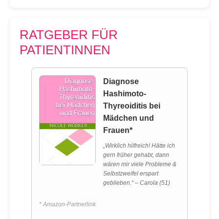
RATGEBER FÜR
PATIENTINNEN
Diagnose
Hashimoto-
Thyreoiditis bei
Mädchen und
Frauen*
„Wirklich hilfreich! Hätte ich
gern früher gehabt, dann
wären mir viele Probleme &
Selbstzweifel erspart
geblieben.“ – Carola (51)
* Amazon-Partnerlink