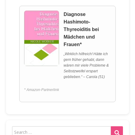
Diagnose
Hashimoto-
Thyreoiditis bei
Mädchen und
Frauen*
„Wirklich hilfreich! Hätte ich
gern früher gehabt, dann
wären mir viele Probleme &
Selbstzweifel erspart
geblieben.“ – Carola (51)
* Amazon-Partnerlink