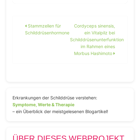
Beitragsnavigation
Stammzellen für
Cordyceps sinensis,
Schilddrüsenhormone
ein Vitalpilz bei
Schilddrüsenunterfunktion
im Rahmen eines
Morbus Hashimoto
Erkrankungen der Schilddrüse verstehen:
Symptome, Werte & Therapie
– ein Überblick der meistgelesenen Blogartikel!
ÜBER DIESES WEBPROJEKT