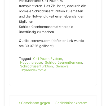
vaskularisierte Cell Pouch zu
transplantieren. Das Ziel ist es, dadurch die
normale Schilddrüsenfunktion zu erhalten
und die Notwendigkeit einer lebenslangen
täglichen
Schilddrüsenhormonersatztherapie
überflüssig zu machen.
Quelle: sernova.com (defekter Link wurde
am 30.07.25 gelöscht)
Tagged
Cell Pouch System
,
Hypothyreose
,
Schilddrüsenentfernung
,
Schilddrüsenfunktion
,
Sernova
,
Thyreoidektomie
Beitragsnavigation
Gemeinsam gegen
Schilddrüsenknoten: