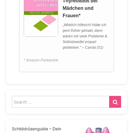
Thyreoiditis bei
Mädchen und
Frauen*
„Wirklich hilfreich! Hätte ich
gern früher gehabt, dann
wären mir viele Probleme &
Selbstzweifel erspart
geblieben.“ – Carola (51)
* Amazon-Partnerlink
Schilddrüsenguide – Dein