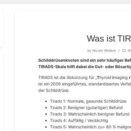
Was ist T
by
Nicole Wobker
/
22. 
Schilddrüsenknoten sind ein sehr häufiger Be
TIRADS-Skala hilft dabei die Gut- oder Bösarti
TIRADS ist die Abkürzung für „
T
hyroid
i
maging
r
ist ein 2009 eingeführtes, standardisiertes Verf
der Schilddrüse.
Tirads 1: Normale, gesunde Schilddrüse
Tirads 2: Benigner (gutartiger) Befund
Tirads 3: Wahrscheinlich benigner Befund
Tirads 4: Auffällig / Verdächtig
Tirads 5: Wahrscheinlich zu> 80 % maligne