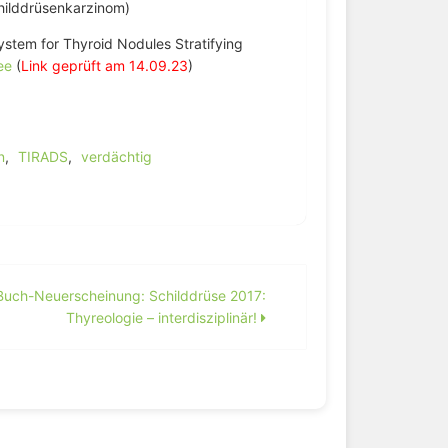
childdrüsenkarzinom)
ystem for Thyroid Nodules Stratifying
ee
(
Link geprüft am 14.09.23
)
n
,
TIRADS
,
verdächtig
Buch-Neuerscheinung: Schilddrüse 2017:
Thyreologie – interdisziplinär!