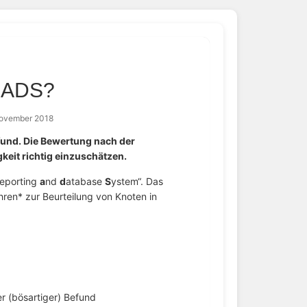
IRADS?
November 2018
fund. Die Bewertung nach der
gkeit richtig einzuschätzen.
eporting
a
nd
d
atabase
S
ystem“. Das
ahren* zur Beurteilung von Knoten in
r (bösartiger) Befund