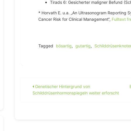
Tirads 6: Gesicherter maligner Befund (S
* Horvath E. u.a. „An Ultrasonogram Reporting S
Cancer Risk for Clinical Management“,
Fulltext fr
Tagged
bösartig
,
gutartig
,
Schilddrüsenknote
Beitragsnavigation
Genetischer Hintergrund von
Schilddrüsenhormonspiegeln weiter erforscht