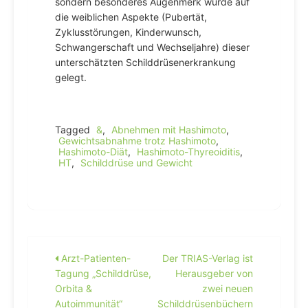
sondern besonderes Augenmerk wurde auf
die weiblichen Aspekte (Pubertät,
Zyklusstörungen, Kinderwunsch,
Schwangerschaft und Wechseljahre) dieser
unterschätzten Schilddrüsenerkrankung
gelegt.
Tagged
&
,
Abnehmen mit Hashimoto
,
Gewichtsabnahme trotz Hashimoto
,
Hashimoto-Diät
,
Hashimoto-Thyreoiditis
,
HT
,
Schilddrüse und Gewicht
Beitragsnavigation
Arzt-Patienten-
Der TRIAS-Verlag ist
Tagung „Schilddrüse,
Herausgeber von
Orbita &
zwei neuen
Autoimmunität“
Schilddrüsenbüchern