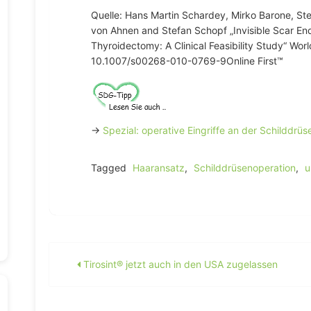
Quelle: Hans Martin Schardey, Mirko Barone, St
von Ahnen and Stefan Schopf „Invisible Scar E
Thyroidectomy: A Clinical Feasibility Study“ Wor
10.1007/s00268-010-0769-9Online First™
→
Spezial: operative Eingriffe an der Schilddrü
Tagged
Haaransatz
,
Schilddrüsenoperation
,
u
Beitragsnavigation
Tirosint® jetzt auch in den USA zugelassen