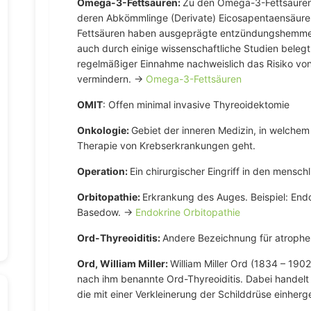
Omega-3-Fettsäuren:
Zu den Omega-3-Fettsäuren 
deren Abkömmlinge (Derivate) Eicosapentaensäur
Fettsäuren haben ausgeprägte entzündungshemmen
auch durch einige wissenschaftliche Studien beleg
regelmäßiger Einnahme nachweislich das Risiko vo
vermindern. →
Omega-3-Fettsäuren
OMIT
:
Offen minimal invasive Thyreoidektomie
Onkologie:
Gebiet der inneren Medizin, in welchem
Therapie von Krebserkrankungen geht.
Operation:
Ein chirurgischer Eingriff in den mensch
Orbitopathie:
Erkrankung des Auges. Beispiel: End
Basedow. →
Endokrine Orbitopathie
Ord-Thyreoiditis:
Andere Bezeichnung für atrophe 
Ord, William Miller:
William Miller Ord (1834 – 1902
nach ihm benannte Ord-Thyreoiditis. Dabei handelt 
die mit einer Verkleinerung der Schilddrüse einherg