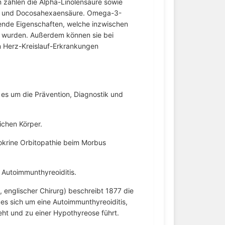
zählen die Alpha-Linolensäure sowie
e und Docosahexaensäure. Omega-3-
de Eigenschaften, welche inzwischen
t wurden. Außerdem können sie bei
n Herz-Kreislauf-Erkrankungen
 es um die Prävention, Diagnostik und
lichen Körper.
okrine Orbitopathie beim Morbus
Autoimmunthyreoiditis.
, englischer Chirurg) beschreibt 1877 die
es sich um eine Autoimmunthyreoiditis,
eht und zu einer Hypothyreose führt.