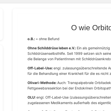
O wie Orbit
o.B.:
= ohne Befund
Ohne Schilddrüse leben e.V.:
Ein als gemeinnützig
Schilddrüsenselbsthilfe. Seit 1999 setzen sich sein
die Belange von PatientInnen mit Schilddrüsenkrebs
Off-Label-Use:
engl. zulassungsüberschreitende 
für die Behandlung einer Krankheit für die es nicht 
Olivari-Methode:
Auch: Transpalpebrale Orbitade
Fettgewebsresektion bei der Endokrinen Orbitopat
OLU:
engl. Off-Label-Use (zulassungsüberschreite
zugelassenen Medikaments außerhalb des eigentl