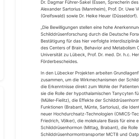
Dr. Dagmar Führer-Sakel (Essen, Sprecherin de
Alexander Sartorius (Mannheim), Prof. Dr. Uwe Vö
(Greifswald) sowie Dr. Heike Heuer (Düsseldorf).
„Die Bewilligungen stellen eine hohe Anerkennun
Schilddrüsenforschung durch die Deutsche For
Bestätigung für das hier verfolgte interdiszipl
des Centers of Brain, Behavior and Metabolism 
Universität zu Lübeck, Prof. Dr. med. Dr. h.c. He
Förderbescheides.
In den Lübecker Projekten arbeiten Grundlagenf
zusammen, um die Wirkmechanismen der Schild
die Erkenntnisse direkt zum Wohle der Patiente
sie die Rolle der hypothalamischen Tanycyten für
(Müller-Fielitz), die Effekte der Schilddrüsenho
Funktionen (Brabant, Münte, Sartorius), die Iden
neuer Hochdurchsatz-Technologien (OMICS-Techn
Friedrich, Völker), die molekulare Basis für eine 
Schilddrüsenhormon (Mittag, Brabant), die Rolle 
Schilddrüsenhormontransporter MCT8 und Oatp1