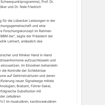
s Schwerpunktprogramms), Prof. Dr.
lker und Dr. Nele Friedrich
g für die Lübecker Leistungen in der
schungsgemeinschaft und eine
inäre Forschungskonzept im Rahmen
CBBM dar“, sagte der Präsident der
ndrik Lehnert, anlässlich des
orscher und Kliniker Hand in Hand
drüsenhormone aufzuschlüsseln und
n einzusetzen. Im Einzelnen behandeln
 die Kontrolle der Schilddrüse
rmone auf Gehirnstrukturen und deren
tifizierung neuer Signalwege mittels
ologien; Brabant, Führer-Sakel,
erfolgreiche Substitution mit
der zellulären
c1 im muskulären, kardiovaskulären