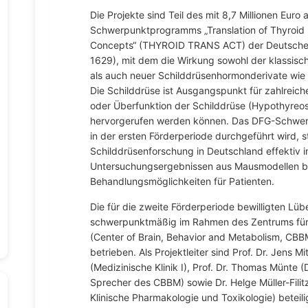
Die Projekte sind Teil des mit 8,7 Millionen Euro
Schwerpunktprogramms „Translation of Thyroid 
Concepts“ (THYROID TRANS ACT) der Deutsche
1629), mit dem die Wirkung sowohl der klassis
als auch neuer Schilddrüsenhormonderivate wie
Die Schilddrüse ist Ausgangspunkt für zahlreich
oder Überfunktion der Schilddrüse (Hypothyreo
hervorgerufen werden können. Das DFG-Schwer
in der ersten Förderperiode durchgeführt wird, s
Schilddrüsenforschung in Deutschland effektiv i
Untersuchungsergebnissen aus Mausmodellen bi
Behandlungsmöglichkeiten für Patienten.
Die für die zweite Förderperiode bewilligten Lü
schwerpunktmäßig im Rahmen des Zentrums für 
(Center of Brain, Behavior and Metabolism, CBB
betrieben. Als Projektleiter sind Prof. Dr. Jens M
(Medizinische Klinik I), Prof. Dr. Thomas Münte (
Sprecher des CBBM) sowie Dr. Helge Müller-Filitz
Klinische Pharmakologie und Toxikologie) beteilig