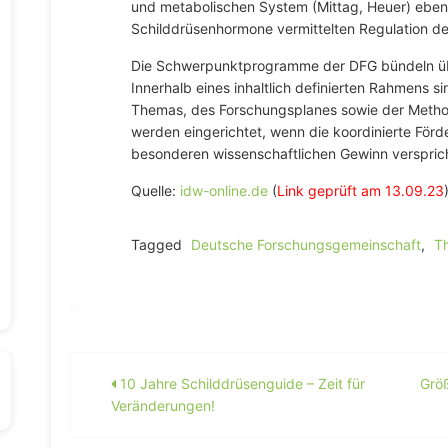
und metabolischen System (Mittag, Heuer) eben
Schilddrüsenhormone vermittelten Regulation de
Die Schwerpunktprogramme der DFG bündeln üb
Innerhalb eines inhaltlich definierten Rahmens sin
Themas, des Forschungsplanes sowie der Met
werden eingerichtet, wenn die koordinierte Förd
besonderen wissenschaftlichen Gewinn versprich
Quelle:
idw-online.de
(
Link geprüft am 13.09.23
Tagged
Deutsche Forschungsgemeinschaft
,
Th
Beitragsnavigation
10 Jahre Schilddrüsenguide – Zeit für
Größ
Veränderungen!