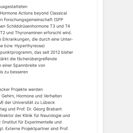
 ausgestatteten
Hormone Actions beyond Classical
n Forschungsgemeinschaft (SPP
chen Schilddrüsenhormone T3 und T4
 T2 und Thyronaminen erforscht wird.
e Erkrankungen, die durch eine Unter-
se bzw. Hyperthyreose)
punktprogramm, das seit 2012 bisher
tärkt die fächerübergreifende
n einer Spannbreite von
s zu besseren
becker Projekte werden
Gehirn, Hormone und Verhalten
M) der Universität zu Lübeck
ittag und Prof. Dr. Georg Brabant
Direktor der Klinik für Neurologie und
 (Institut für Experimentelle und
t. Externe Projektpartner sind Prof.