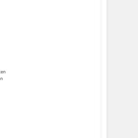
ten
en