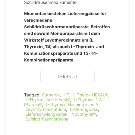
Schilddrüsenmedikamente.
Momentan bestehen Lieferengpässe für
verschiedene
Schilddrüsenhormonpräparate. Betroffen
sind sowohl Monopräparate mit dem
Wirkstoff Levothyroxinnatrium (L-
Thyroxin, T4) als auch L-Thyroxin-Jod-
Kombinationspräparate und T3-T4-
Kombinationspräparate.
(MEHR …)
Tagged
Euthyrox
,
HT
,
L-Thyrox HEXAL®
,
L-Thyrox Jod (Hexal)®
,
L-Thyroxin 1 A
Pharma®
,
L-Thyroxin Henning inject®
,
Levothyroxinnatrium
,
Lieferengpass
,
Lieferschwierigkeiten
,
Novothyral®
,
Schilddrüsenhormone