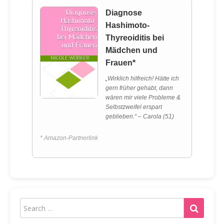
Diagnose
Hashimoto-
Thyreoiditis bei
Mädchen und
Frauen*
„Wirklich hilfreich! Hätte ich
gern früher gehabt, dann
wären mir viele Probleme &
Selbstzweifel erspart
geblieben.“ – Carola (51)
* Amazon-Partnerlink