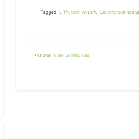
Tagged
L-Thyroxin Aristo®
,
Levothyroxinnatri
Beitragsnavigation
Knoten in der Schilddrüse