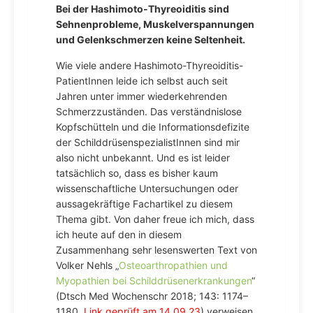
Bei der Hashimoto-Thyreoiditis sind
Sehnenprobleme, Muskelverspannungen
und Gelenkschmerzen keine Seltenheit.
Wie viele andere Hashimoto-Thyreoiditis-
PatientInnen leide ich selbst auch seit
Jahren unter immer wiederkehrenden
Schmerzzuständen. Das verständnislose
Kopfschütteln und die Informationsdefizite
der SchilddrüsenspezialistInnen sind mir
also nicht unbekannt. Und es ist leider
tatsächlich so, dass es bisher kaum
wissenschaftliche Untersuchungen oder
aussagekräftige Fachartikel zu diesem
Thema gibt. Von daher freue ich mich, dass
ich heute auf den in diesem
Zusammenhang sehr lesenswerten Text von
Volker Nehls „
Osteoarthropathien und
Myopathien bei Schilddrüsenerkrankungen
“
(Dtsch Med Wochenschr 2018; 143: 1174–
1180,
Link geprüft am 14.09.23
) verweisen