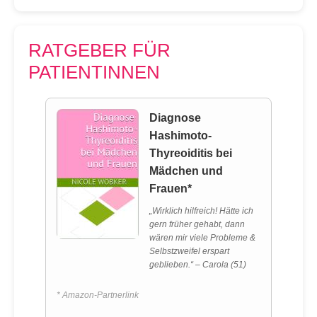
RATGEBER FÜR
PATIENTINNEN
Diagnose
Hashimoto-
Thyreoiditis bei
Mädchen und
Frauen*
„Wirklich hilfreich! Hätte ich
gern früher gehabt, dann
wären mir viele Probleme &
Selbstzweifel erspart
geblieben.“ – Carola (51)
* Amazon-Partnerlink