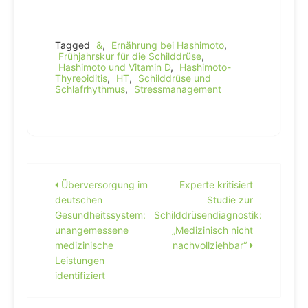
Tagged
&
,
Ernährung bei Hashimoto
,
Frühjahrskur für die Schilddrüse
,
Hashimoto und Vitamin D
,
Hashimoto-
Thyreoiditis
,
HT
,
Schilddrüse und
Schlafrhythmus
,
Stressmanagement
Beitragsnavigation
Überversorgung im
Experte kritisiert
deutschen
Studie zur
Gesundheitssystem:
Schilddrüsendiagnostik:
unangemessene
„Medizinisch nicht
medizinische
nachvollziehbar“
Leistungen
identifiziert