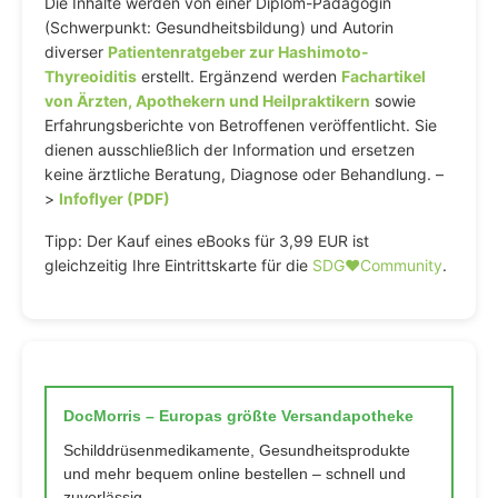
Die Inhalte werden von einer Diplom-Pädagogin
(Schwerpunkt: Gesundheitsbildung) und Autorin
diverser
Patientenratgeber zur Hashimoto-
Thyreoiditis
erstellt. Ergänzend werden
Fachartikel
von Ärzten, Apothekern und Heilpraktikern
sowie
Erfahrungsberichte von Betroffenen veröffentlicht. Sie
dienen ausschließlich der Information und ersetzen
keine ärztliche Beratung, Diagnose oder Behandlung. –
>
Infoflyer (PDF)
Tipp: Der Kauf eines eBooks für 3,99 EUR ist
gleichzeitig Ihre Eintrittskarte für die
SDG♥️Community
.
DocMorris – Europas größte Versandapotheke
Schilddrüsenmedikamente, Gesundheitsprodukte
und mehr bequem online bestellen – schnell und
zuverlässig.