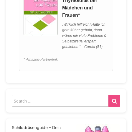
Thyreoiditis bei
Mädchen und
Frauen*
„Wirklich hilfreich! Hätte ich
gern früher gehabt, dann
wären mir viele Probleme &
Selbstzweifel erspart
geblieben.“ – Carola (51)
* Amazon-Partnerlink
Schilddrüsenguide – Dein