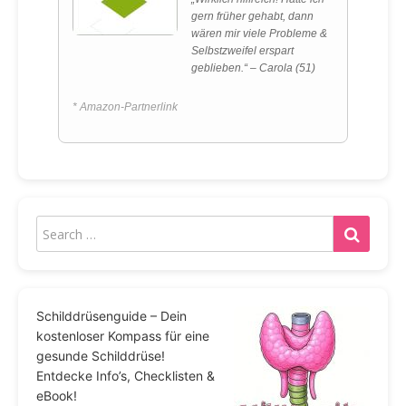
gern früher gehabt, dann
wären mir viele Probleme &
Selbstzweifel erspart
geblieben.“ – Carola (51)
* Amazon-Partnerlink
Schilddrüsenguide – Dein
kostenloser Kompass für eine
gesunde Schilddrüse!
Entdecke Info’s, Checklisten &
eBook!