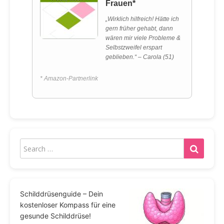
Frauen*
„Wirklich hilfreich! Hätte ich
gern früher gehabt, dann
wären mir viele Probleme &
Selbstzweifel erspart
geblieben.“ – Carola (51)
* Amazon-Partnerlink
Schilddrüsenguide – Dein
kostenloser Kompass für eine
gesunde Schilddrüse!