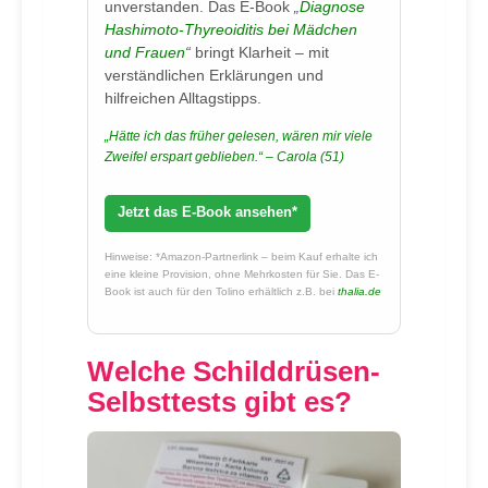
unverstanden. Das E-Book
„
Diagnose
Hashimoto-Thyreoiditis bei Mädchen
und Frauen
“
bringt Klarheit – mit
verständlichen Erklärungen und
hilfreichen Alltagstipps.
„Hätte ich das früher gelesen, wären mir viele
Zweifel erspart geblieben.“ – Carola (51)
Jetzt das E-Book ansehen*
Hinweise: *Amazon-Partnerlink – beim Kauf erhalte ich
eine kleine Provision, ohne Mehrkosten für Sie. Das E-
Book ist auch für den Tolino erhältlich z.B. bei
thalia.de
Welche Schilddrüsen-
Selbsttests gibt es?