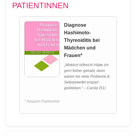
PATIENTINNEN
Diagnose
Hashimoto-
Thyreoiditis bei
Mädchen und
Frauen*
„Wirklich hilfreich! Hätte ich
gern früher gehabt, dann
wären mir viele Probleme &
Selbstzweifel erspart
geblieben.“ – Carola (51)
* Amazon-Partnerlink