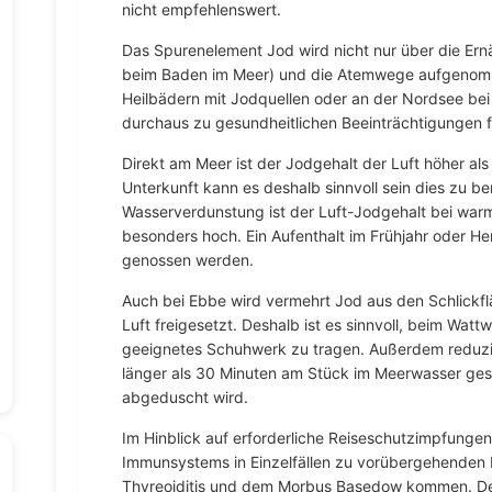
nicht empfehlenswert.
Das Spurenelement Jod wird nicht nur über die Ern
beim Baden im Meer) und die Atemwege aufgenomme
Heilbädern mit Jodquellen oder an der Nordsee b
durchaus zu gesundheitlichen Beeinträchtigungen f
Direkt am Meer ist der Jodgehalt der Luft höher als
Unterkunft kann es deshalb sinnvoll sein dies zu b
Wasserverdunstung ist der Luft-Jodgehalt bei wa
besonders hoch. Ein Aufenthalt im Frühjahr oder H
genossen werden.
Auch bei Ebbe wird vermehrt Jod aus den Schlickfl
Luft freigesetzt. Deshalb ist es sinnvoll, beim Wat
geeignetes Schuhwerk zu tragen. Außerdem reduzie
länger als 30 Minuten am Stück im Meerwasser ge
abgeduscht wird.
Im Hinblick auf erforderliche Reiseschutzimpfunge
Immunsystems in Einzelfällen zu vorübergehenden 
Thyreoiditis und dem Morbus Basedow kommen. Deshal