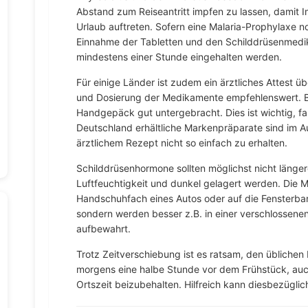
Abstand zum Reiseantritt impfen zu lassen, damit 
Urlaub auftreten. Sofern eine Malaria-Prophylaxe no
Einnahme der Tabletten und den Schilddrüsenmedik
mindestens einer Stunde eingehalten werden.
Für einige Länder ist zudem ein ärztliches Attest ü
und Dosierung der Medikamente empfehlenswert. Be
Handgepäck gut untergebracht. Dies ist wichtig, fall
Deutschland erhältliche Markenpräparate sind im A
ärztlichem Rezept nicht so einfach zu erhalten.
Schilddrüsenhormone sollten möglichst nicht längere
Luftfeuchtigkeit und dunkel gelagert werden. Die 
Handschuhfach eines Autos oder auf die Fensterba
sondern werden besser z.B. in einer verschlossenen 
aufbewahrt.
Trotz Zeitverschiebung ist es ratsam, den übliche
morgens eine halbe Stunde vor dem Frühstück, au
Ortszeit beizubehalten. Hilfreich kann diesbezüglic