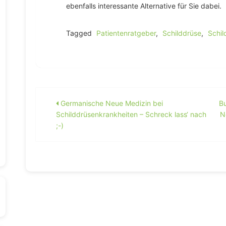
ebenfalls interessante Alternative für Sie dabei.
Tagged
Patientenratgeber
,
Schilddrüse
,
Schi
Beitragsnavigation
Germanische Neue Medizin bei
Bu
Schilddrüsenkrankheiten – Schreck lass‘ nach
N
;-)