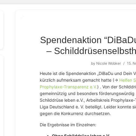
Spendenaktion “DiBaDu
– Schilddrüsenselbsthi
by
Nicole Wobker
/
15. 
Heute ist die Spendenaktion „DiBaDu und Dein V
kürzlich aufmerksam gemacht hatte (→
Helfen S
Prophylaxe-Transparenz e.V.
) . Von der Schilddr
gemeinnützig und besonders förderungswürdig 
Schilddrüse leben e.V., Arbeitskreis Prophylaxe
Liga Deutschland e. V. beteiligt. Leider konnte si
gegen die Konkurrenz durchsetzen.
Die Ergebnisse im Einzelnen:
Ohne Schilddrüse leben e.V.