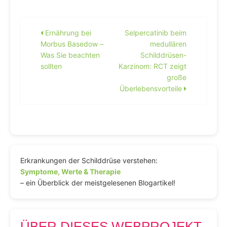
Beitragsnavigation
Ernährung bei
Selpercatinib beim
Morbus Basedow –
medullären
Was Sie beachten
Schilddrüsen-
sollten
Karzinom: RCT zeigt
große
Überlebensvorteile
Erkrankungen der Schilddrüse verstehen:
Symptome, Werte & Therapie
– ein Überblick der meistgelesenen Blogartikel!
ÜBER DIESES WEBPROJEKT