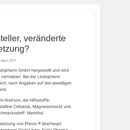
eller, veränderte
tzung?
 April 2011
indopharm GmbH hergestellt und wird
vertrieben. Bei der Lindopharm
ch, nach Angaben auf den jeweiligen
und.
in-Natrium, die Hilfsstoffe:
stalline Cellulose, Magnesiumoxid und
hmacksstoff: Mannitol.
nsetzung von Eferox ® überhaupt
Lindopharm GmbH bzw. Aristo Pharma