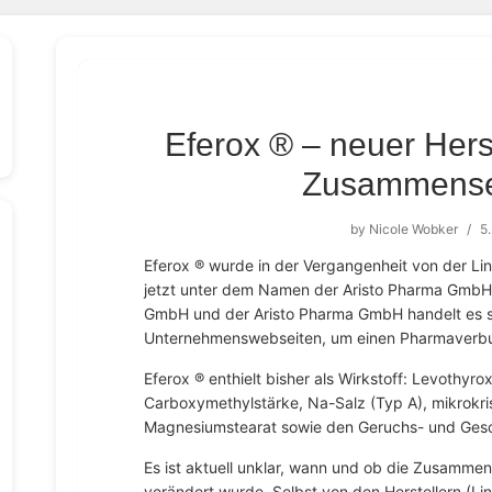
Eferox ® – neuer Herst
Zusammense
by
Nicole Wobker
/
5.
Eferox ® wurde in der Vergangenheit von der L
jetzt unter dem Namen der Aristo Pharma GmbH 
GmbH und der Aristo Pharma GmbH handelt es si
Unternehmenswebseiten, um einen Pharmaverb
Eferox ® enthielt bisher als Wirkstoff: Levothyrox
Carboxymethylstärke, Na-Salz (Typ A), mikrokri
Magnesiumstearat sowie den Geruchs- und Gesc
Es ist aktuell unklar, wann und ob die Zusamme
verändert wurde. Selbst von den Herstellern (