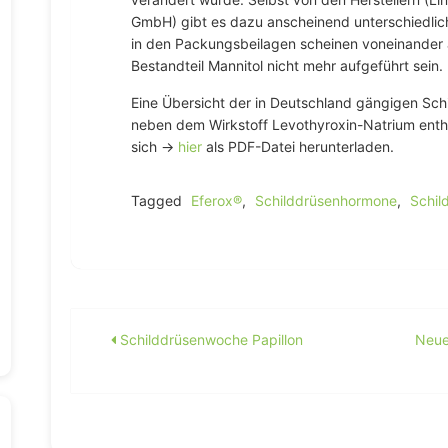
GmbH) gibt es dazu anscheinend unterschiedli
in den Packungsbeilagen scheinen voneinander a
Bestandteil Mannitol nicht mehr aufgeführt sein.
Eine Übersicht der in Deutschland gängigen Sc
neben dem Wirkstoff Levothyroxin-Natrium entha
sich →
hier
als PDF-Datei herunterladen.
Tagged
Eferox®
,
Schilddrüsenhormone
,
Schil
Beitragsnavigation
Schilddrüsenwoche Papillon
Neue