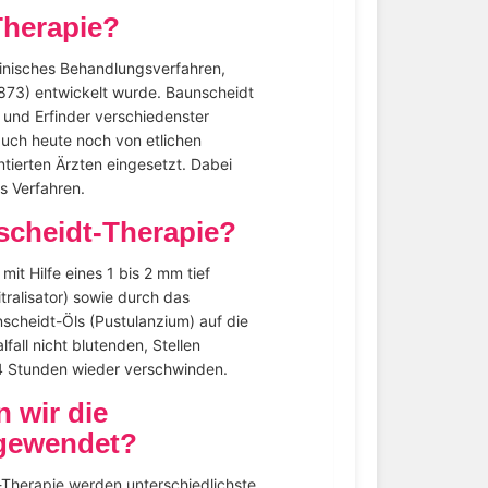
Therapie?
zinisches Behandlungsverfahren,
73) entwickelt wurde. Baunscheidt
r und Erfinder verschiedenster
auch heute noch von etlichen
ntierten Ärzten eingesetzt. Dabei
s Verfahren.
nscheidt-Therapie?
it Hilfe eines 1 bis 2 mm tief
ralisator) sowie durch das
scheidt-Öls (Pustulanzium) auf die
all nicht blutenden, Stellen
4 Stunden wieder verschwinden.
 wir die
ngewendet?
-Therapie werden unterschiedlichste