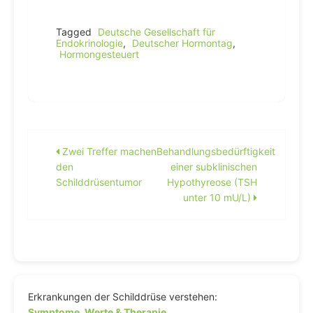
Tagged
Deutsche Gesellschaft für
Endokrinologie
,
Deutscher Hormontag
,
Hormongesteuert
Beitragsnavigation
Zwei Treffer machen
Behandlungsbedürftigkeit
den
einer subklinischen
Schilddrüsentumor
Hypothyreose (TSH
unter 10 mU/L)
Erkrankungen der Schilddrüse verstehen:
Symptome, Werte & Therapie