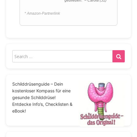
geblieben.“ – Carola (51)
* Amazon-Partnerlink
Schilddrüsenguide – Dein
kostenloser Kompass für eine
gesunde Schilddrüse!
Entdecke Info’s, Checklisten &
eBook!