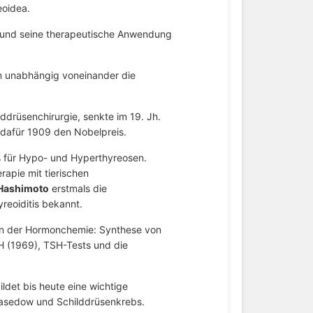
eoidea.
 und seine therapeutische Anwendung
 unabhängig voneinander die
ddrüsenchirurgie, senkte im 19. Jh.
t dafür 1909 den Nobelpreis.
s für Hypo- und Hyperthyreosen.
apie mit tierischen
Hashimoto
erstmals die
reoiditis bekannt.
 in der Hormonchemie: Synthese von
H (1969), TSH-Tests und die
ldet bis heute eine wichtige
asedow und Schilddrüsenkrebs.