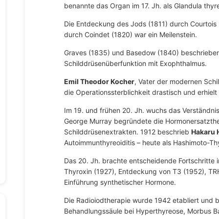
benannte das Organ im 17. Jh. als Glandula thyr
Die Entdeckung des Jods (1811) durch Courtois
durch Coindet (1820) war ein Meilenstein.
Graves (1835) und Basedow (1840) beschrieben
Schilddrüsenüberfunktion mit Exophthalmus.
Emil Theodor Kocher
, Vater der modernen Schil
die Operationssterblichkeit drastisch und erhiel
Im 19. und frühen 20. Jh. wuchs das Verständni
George Murray begründete die Hormonersatzther
Schilddrüsenextrakten. 1912 beschrieb
Hakaru 
Autoimmunthyreoiditis – heute als Hashimoto-Thy
Das 20. Jh. brachte entscheidende Fortschritte
Thyroxin (1927), Entdeckung von T3 (1952), TR
Einführung synthetischer Hormone.
Die Radioiodtherapie wurde 1942 etabliert und bi
Behandlungssäule bei Hyperthyreose, Morbus B