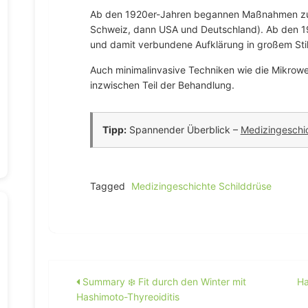
Ab den 1920er-Jahren begannen Maßnahmen zur 
Schweiz, dann USA und Deutschland). Ab den 19
und damit verbundene Aufklärung in großem Stil
Auch minimalinvasive Techniken wie die Mikrowel
inzwischen Teil der Behandlung.
Tipp:
Spannender Überblick –
Medizingeschic
Tagged
Medizingeschichte Schilddrüse
Beitragsnavigation
Summary ❄️ Fit durch den Winter mit
Ha
Hashimoto-Thyreoiditis