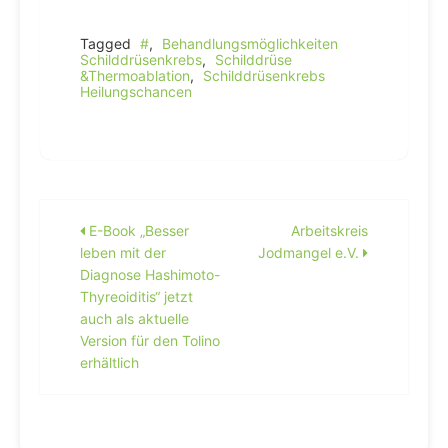
Tagged
#
,
Behandlungsmöglichkeiten
Schilddrüsenkrebs
,
Schilddrüse
&Thermoablation
,
Schilddrüsenkrebs
Heilungschancen
Beitragsnavigation
E-Book „Besser
Arbeitskreis
leben mit der
Jodmangel e.V.
Diagnose Hashimoto-
Thyreoiditis“ jetzt
auch als aktuelle
Version für den Tolino
erhältlich