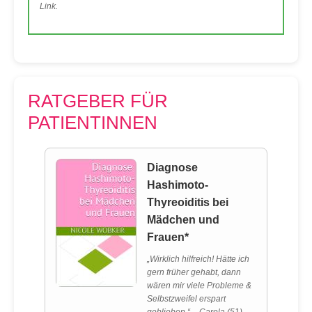
Link.
RATGEBER FÜR
PATIENTINNEN
Diagnose
Hashimoto-
Thyreoiditis bei
Mädchen und
Frauen*
„Wirklich hilfreich! Hätte ich
gern früher gehabt, dann
wären mir viele Probleme &
Selbstzweifel erspart
geblieben.“ – Carola (51)