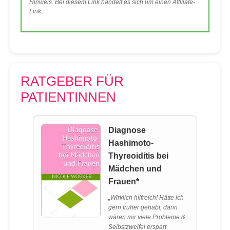
Hinweis: Bei diesem Link handelt es sich um einen Affiliate-
Link.
RATGEBER FÜR
PATIENTINNEN
Diagnose
Hashimoto-
Thyreoiditis bei
Mädchen und
Frauen*
„Wirklich hilfreich! Hätte ich
gern früher gehabt, dann
wären mir viele Probleme &
Selbstzweifel erspart