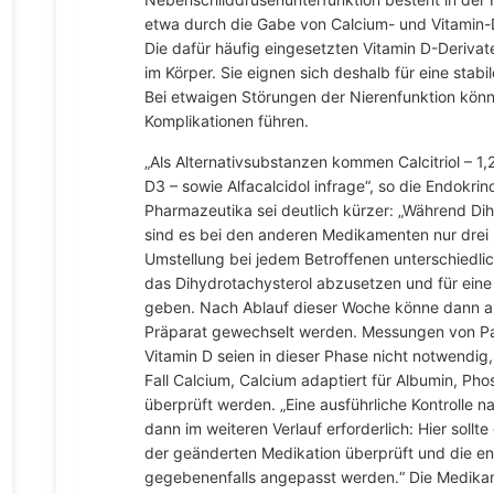
etwa durch die Gabe von Calcium- und Vitamin-D
Die dafür häufig eingesetzten Vitamin D-Derivat
im Körper. Sie eignen sich deshalb für eine stabi
Bei etwaigen Störungen der Nierenfunktion könn
Komplikationen führen.
„Als Alternativsubstanzen kommen Calcitriol – 1
D3 – sowie Alfacalcidol infrage“, so die Endokri
Pharmazeutika sei deutlich kürzer: „Während Dih
sind es bei den anderen Medikamenten nur drei 
Umstellung bei jedem Betroffenen unterschiedlic
das Dihydrotachysterol abzusetzen und für ein
geben. Nach Ablauf dieser Woche könne dann a
Präparat gewechselt werden. Messungen von Pa
Vitamin D seien in dieser Phase nicht notwendig, 
Fall Calcium, Calcium adaptiert für Albumin, Ph
überprüft werden. „Eine ausführliche Kontrolle n
dann im weiteren Verlauf erforderlich: Hier soll
der geänderten Medikation überprüft und die e
gegebenenfalls angepasst werden.“ Die Medikam