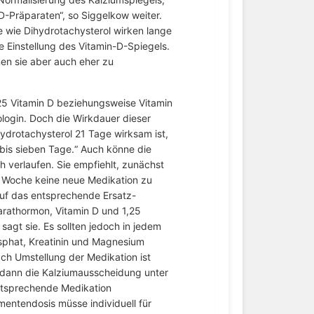
-Präparaten“, so Siggelkow weiter.
e wie Dihydrotachysterol wirken lange
le Einstellung des Vitamin-D-Spiegels.
en sie aber auch eher zu
,25 Vitamin D beziehungsweise Vitamin
nologin. Doch die Wirkdauer dieser
ydrotachysterol 21 Tage wirksam ist,
bis sieben Tage.“ Auch könne die
h verlaufen. Sie empfiehlt, zunächst
e Woche keine neue Medikation zu
uf das entsprechende Ersatz-
rathormon, Vitamin D und 1,25
sagt sie. Es sollten jedoch in jedem
osphat, Kreatinin und Magnesium
ach Umstellung der Medikation ist
te dann die Kalziumausscheidung unter
ntsprechende Medikation
entendosis müsse individuell für