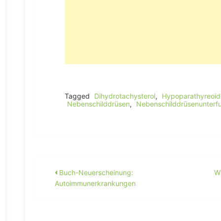
Tagged
Dihydrotachysterol
,
Hypoparathyreoid
Nebenschilddrüsen
,
Nebenschilddrüsenunterfu
Beitragsnavigation
Buch-Neuerscheinung:
Wi
Autoimmunerkrankungen