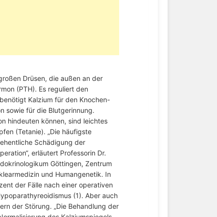
großen Drüsen, die außen an der
rmon (PTH). Es reguliert den
benötigt Kalzium für den Knochen-
 sowie für die Blutgerinnung.
n hindeuten können, sind leichtes
fen (Tetanie). „Die häufigste
sehentliche Schädigung der
ration“, erläutert Professorin Dr.
ndokrinologikum Göttingen, Zentrum
klearmedizin und Humangenetik. In
ent der Fälle nach einer operativen
ypoparathyreoidismus (1). Aber auch
rn der Störung. „Die Behandlung der
Normalisierung des Kalziumspiegels,