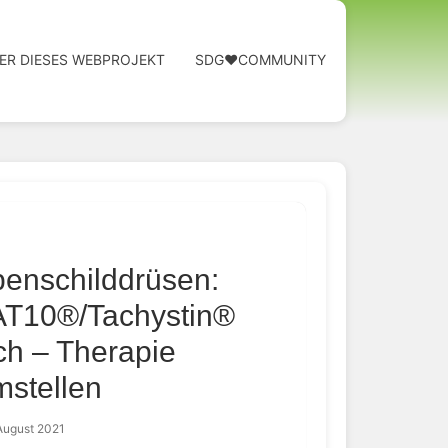
ER DIESES WEBPROJEKT
SDG❤️COMMUNITY
benschilddrüsen:
AT10®/Tachystin®
ich – Therapie
mstellen
August 2021