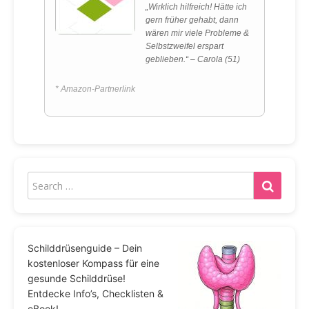
„Wirklich hilfreich! Hätte ich
gern früher gehabt, dann
wären mir viele Probleme &
Selbstzweifel erspart
geblieben.“ – Carola (51)
* Amazon-Partnerlink
Schilddrüsenguide – Dein
kostenloser Kompass für eine
gesunde Schilddrüse!
Entdecke Info’s, Checklisten &
eBook!