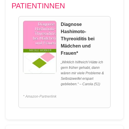
PATIENTINNEN
Diagnose
Hashimoto-
Thyreoiditis bei
Mädchen und
Frauen*
„Wirklich hilfreich! Hätte ich
gern früher gehabt, dann
wären mir viele Probleme &
Selbstzweifel erspart
geblieben.“ – Carola (51)
* Amazon-Partnerlink