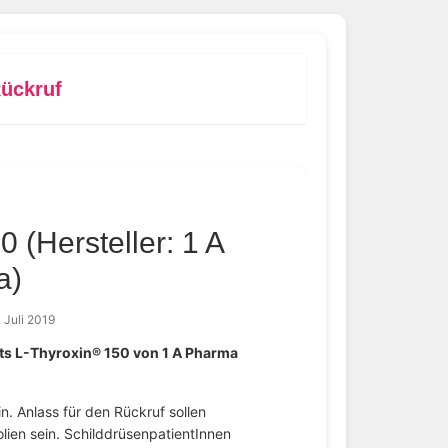
ückruf
 (Hersteller: 1 A
a)
. Juli 2019
s L-Thyroxin® 150 von 1 A Pharma
n. Anlass für den Rückruf sollen
folien sein. SchilddrüsenpatientInnen