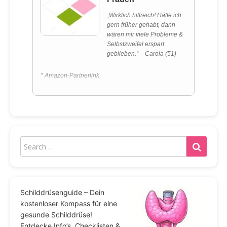
„Wirklich hilfreich! Hätte ich
gern früher gehabt, dann
wären mir viele Probleme &
Selbstzweifel erspart
geblieben.“ – Carola (51)
* Amazon-Partnerlink
Schilddrüsenguide – Dein
kostenloser Kompass für eine
gesunde Schilddrüse!
Entdecke Info’s, Checklisten &