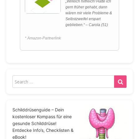
„Wirklich hilfreich! Hätte ich
gern früher gehabt, dann
wären mir viele Probleme &
Selbstzweifel erspart
geblieben.“ – Carola (51)
* Amazon-Partnerlink
Schilddrüsenguide – Dein
kostenloser Kompass für eine
gesunde Schilddrüse!
Entdecke Info’s, Checklisten &
eBook!