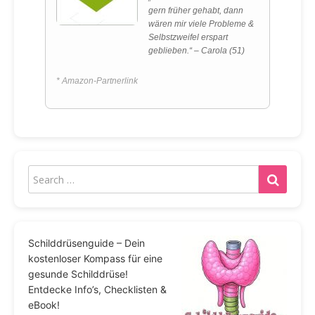
gern früher gehabt, dann
wären mir viele Probleme &
Selbstzweifel erspart
geblieben.“ – Carola (51)
* Amazon-Partnerlink
Schilddrüsenguide – Dein
kostenloser Kompass für eine
gesunde Schilddrüse!
Entdecke Info’s, Checklisten &
eBook!