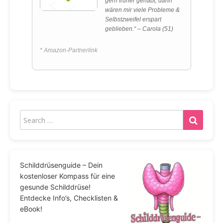
gern früher gehabt, dann
wären mir viele Probleme &
Selbstzweifel erspart
geblieben.“ – Carola (51)
* Amazon-Partnerlink
Schilddrüsenguide – Dein
kostenloser Kompass für eine
gesunde Schilddrüse!
Entdecke Info’s, Checklisten &
eBook!