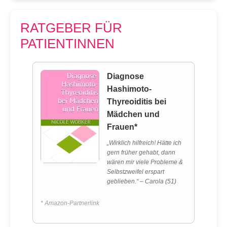
RATGEBER FÜR
PATIENTINNEN
Diagnose
Hashimoto-
Thyreoiditis bei
Mädchen und
Frauen*
„Wirklich hilfreich! Hätte ich
gern früher gehabt, dann
wären mir viele Probleme &
Selbstzweifel erspart
geblieben.“ – Carola (51)
* Amazon-Partnerlink