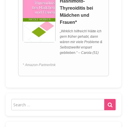
Hashimoto-
Thyreoiditis bei
Mädchen und
Frauen*
„Wirklich hilfreich! Hätte ich
gern früher gehabt, dann
wären mir viele Probleme &
Selbstzweifel erspart
geblieben.“ – Carola (51)
* Amazon-Partnerlink