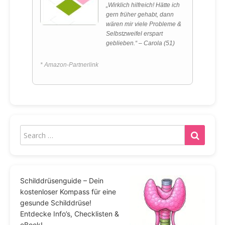
„Wirklich hilfreich! Hätte ich
gern früher gehabt, dann
wären mir viele Probleme &
Selbstzweifel erspart
geblieben.“ – Carola (51)
* Amazon-Partnerlink
Schilddrüsenguide – Dein
kostenloser Kompass für eine
gesunde Schilddrüse!
Entdecke Info’s, Checklisten &
eBook!